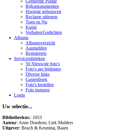
Gemeente Politie
Rijksmonumenten
Hoogste gebouwen
Reclame uitingen
Toen en Nu
Kunst
Verhalen/Gedichten
Albums
Albumoverzicht
Aanmelden
Registreren
Servicerubrieken
50 Nieuwste foto's
Foto's per bijdrager
Diverse links
Gastenboek
Foto's bestellen
Foto insturen
Login
Uw selectie...
Bibliotheeknr.
: 1053
Auteur
: Anne Doedens; Liek Mulders
Uitgever
: Bosch & Keuning, Baarn