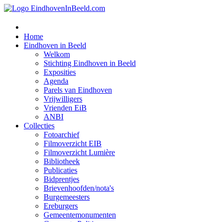
Home
Eindhoven in Beeld
Welkom
Stichting Eindhoven in Beeld
Exposities
Agenda
Parels van Eindhoven
Vrijwilligers
Vrienden EiB
ANBI
Collecties
Fotoarchief
Filmoverzicht EIB
Filmoverzicht Lumière
Bibliotheek
Publicaties
Bidprentjes
Brievenhoofden/nota's
Burgemeesters
Ereburgers
Gemeentemonumenten