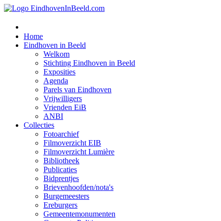
Home
Eindhoven in Beeld
Welkom
Stichting Eindhoven in Beeld
Exposities
Agenda
Parels van Eindhoven
Vrijwilligers
Vrienden EiB
ANBI
Collecties
Fotoarchief
Filmoverzicht EIB
Filmoverzicht Lumière
Bibliotheek
Publicaties
Bidprentjes
Brievenhoofden/nota's
Burgemeesters
Ereburgers
Gemeentemonumenten