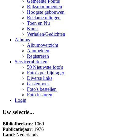
Gemeente Politie
Rijksmonumenten
Hoogste gebouwen
Reclame uitingen
Toen en Nu
Kunst
Verhalen/Gedichten
Albums
Albumoverzicht
Aanmelden
Registreren
Servicerubrieken
50 Nieuwste foto's
Foto's per bijdrager
Diverse links
Gastenboek
Foto's bestellen
Foto insturen
Login
Uw selectie...
Bibliotheeknr.
: 1069
Publicatiejaar
: 1976
Land
: Nederlands