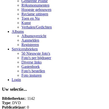
Gemeente Politie
Rijksmonumenten
Hoogste gebouwen
Reclame uitingen
Toen en Nu
Kunst
Verhalen/Gedichten
Albums
Albumoverzicht
Aanmelden
Registreren
Servicerubrieken
50 Nieuwste foto's
Foto's per bijdrager
Diverse links
Gastenboek
Foto's bestellen
Foto insturen
Login
Uw selectie...
Bibliotheeknr.
: 1142
Type
: DVD
Publicatiejaar
: 0