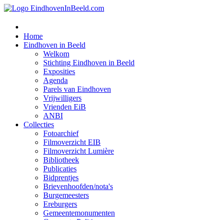
Home
Eindhoven in Beeld
Welkom
Stichting Eindhoven in Beeld
Exposities
Agenda
Parels van Eindhoven
Vrijwilligers
Vrienden EiB
ANBI
Collecties
Fotoarchief
Filmoverzicht EIB
Filmoverzicht Lumière
Bibliotheek
Publicaties
Bidprentjes
Brievenhoofden/nota's
Burgemeesters
Ereburgers
Gemeentemonumenten