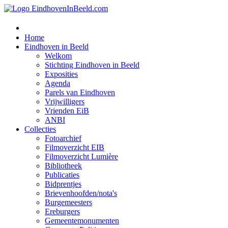
Home
Eindhoven in Beeld
Welkom
Stichting Eindhoven in Beeld
Exposities
Agenda
Parels van Eindhoven
Vrijwilligers
Vrienden EiB
ANBI
Collecties
Fotoarchief
Filmoverzicht EIB
Filmoverzicht Lumière
Bibliotheek
Publicaties
Bidprentjes
Brievenhoofden/nota's
Burgemeesters
Ereburgers
Gemeentemonumenten