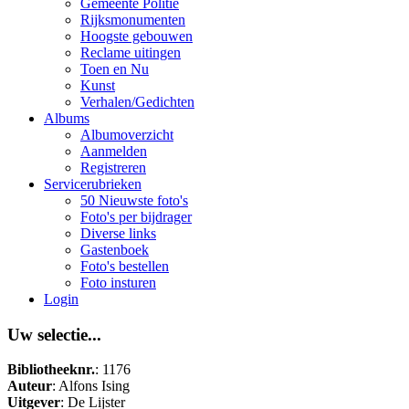
Gemeente Politie
Rijksmonumenten
Hoogste gebouwen
Reclame uitingen
Toen en Nu
Kunst
Verhalen/Gedichten
Albums
Albumoverzicht
Aanmelden
Registreren
Servicerubrieken
50 Nieuwste foto's
Foto's per bijdrager
Diverse links
Gastenboek
Foto's bestellen
Foto insturen
Login
Uw selectie...
Bibliotheeknr.
: 1176
Auteur
: Alfons Ising
Uitgever
: De Lijster