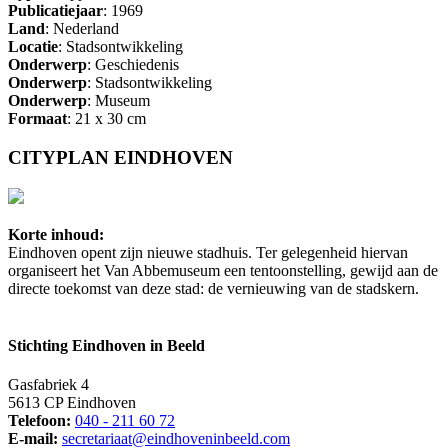
Publicatiejaar
: 1969
Land
: Nederland
Locatie
: Stadsontwikkeling
Onderwerp
: Geschiedenis
Onderwerp
: Stadsontwikkeling
Onderwerp
: Museum
Formaat
: 21 x 30 cm
CITYPLAN EINDHOVEN
Korte inhoud:
Eindhoven opent zijn nieuwe stadhuis. Ter gelegenheid hiervan
organiseert het Van Abbemuseum een tentoonstelling, gewijd aan de
directe toekomst van deze stad: de vernieuwing van de stadskern.
Stichting Eindhoven in Beeld
Gasfabriek 4
5613 CP Eindhoven
Telefoon:
040 - 211 60 72
E-mail:
secretariaat@eindhoveninbeeld.com