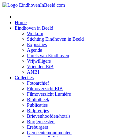
Home
Eindhoven in Beeld
Welkom
Stichting Eindhoven in Beeld
Exposities
Agenda
Parels van Eindhoven
Vrijwilligers
Vrienden EiB
ANBI
Collecties
Fotoarchief
Filmoverzicht EIB
Filmoverzicht Lumière
Bibliotheek
Publicaties
Bidprentjes
Brievenhoofden/nota's
Burgemeesters
Ereburgers
Gemeentemonumenten