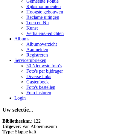
Gemeente Politie
Rijksmonumenten
Hoogste gebouwen
Reclame uitingen
Toen en Nu
Kunst
Verhalen/Gedichten
Albums
Albumoverzicht
Aanmelden
Registreren
Servicerubrieken
50 Nieuwste foto's
Foto's per bijdrager
Diverse links
Gastenboek
Foto's bestellen
Foto insturen
Login
Uw selectie...
Bibliotheeknr.
: 122
Uitgever
: Van Abbemuseum
Type
: Slappe kaft