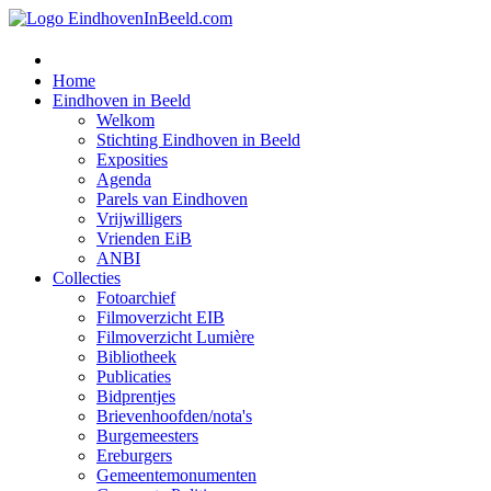
Home
Eindhoven in Beeld
Welkom
Stichting Eindhoven in Beeld
Exposities
Agenda
Parels van Eindhoven
Vrijwilligers
Vrienden EiB
ANBI
Collecties
Fotoarchief
Filmoverzicht EIB
Filmoverzicht Lumière
Bibliotheek
Publicaties
Bidprentjes
Brievenhoofden/nota's
Burgemeesters
Ereburgers
Gemeentemonumenten