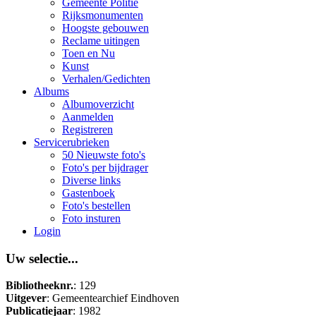
Gemeente Politie
Rijksmonumenten
Hoogste gebouwen
Reclame uitingen
Toen en Nu
Kunst
Verhalen/Gedichten
Albums
Albumoverzicht
Aanmelden
Registreren
Servicerubrieken
50 Nieuwste foto's
Foto's per bijdrager
Diverse links
Gastenboek
Foto's bestellen
Foto insturen
Login
Uw selectie...
Bibliotheeknr.
: 129
Uitgever
: Gemeentearchief Eindhoven
Publicatiejaar
: 1982