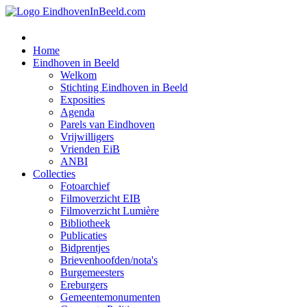
Home
Eindhoven in Beeld
Welkom
Stichting Eindhoven in Beeld
Exposities
Agenda
Parels van Eindhoven
Vrijwilligers
Vrienden EiB
ANBI
Collecties
Fotoarchief
Filmoverzicht EIB
Filmoverzicht Lumière
Bibliotheek
Publicaties
Bidprentjes
Brievenhoofden/nota's
Burgemeesters
Ereburgers
Gemeentemonumenten