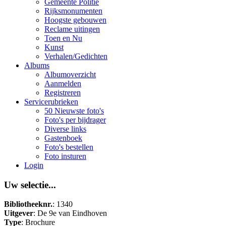
Gemeente Politie
Rijksmonumenten
Hoogste gebouwen
Reclame uitingen
Toen en Nu
Kunst
Verhalen/Gedichten
Albums
Albumoverzicht
Aanmelden
Registreren
Servicerubrieken
50 Nieuwste foto's
Foto's per bijdrager
Diverse links
Gastenboek
Foto's bestellen
Foto insturen
Login
Uw selectie...
Bibliotheeknr.
: 1340
Uitgever
: De 9e van Eindhoven
Type
: Brochure