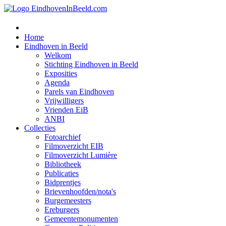
Home
Eindhoven in Beeld
Welkom
Stichting Eindhoven in Beeld
Exposities
Agenda
Parels van Eindhoven
Vrijwilligers
Vrienden EiB
ANBI
Collecties
Fotoarchief
Filmoverzicht EIB
Filmoverzicht Lumière
Bibliotheek
Publicaties
Bidprentjes
Brievenhoofden/nota's
Burgemeesters
Ereburgers
Gemeentemonumenten