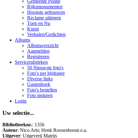
Gemeente Politie
Rijksmonumenten
Hoogste gebouwen
Reclame uitingen
Toen en Nu
Kunst
Verhalen/Gedichten
Albums
Albumoverzicht
Aanmelden
Registreren
Servicerubrieken
50 Nieuwste foto's
Foto's per bijdrager
Diverse links
Gastenboek
Foto's bestellen
Foto insturen
Login
Uw selectie...
Bibliotheeknr.
: 1356
Auteur
: Nico Arts; Henk Roosenboom e.a.
Uitgever
: Uitgeverij Matrijs