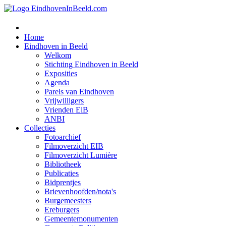
Home
Eindhoven in Beeld
Welkom
Stichting Eindhoven in Beeld
Exposities
Agenda
Parels van Eindhoven
Vrijwilligers
Vrienden EiB
ANBI
Collecties
Fotoarchief
Filmoverzicht EIB
Filmoverzicht Lumière
Bibliotheek
Publicaties
Bidprentjes
Brievenhoofden/nota's
Burgemeesters
Ereburgers
Gemeentemonumenten