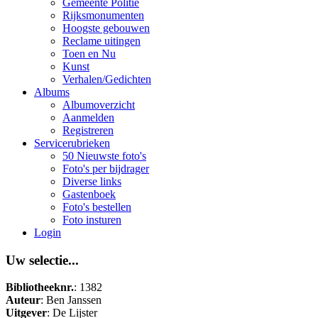
Gemeente Politie
Rijksmonumenten
Hoogste gebouwen
Reclame uitingen
Toen en Nu
Kunst
Verhalen/Gedichten
Albums
Albumoverzicht
Aanmelden
Registreren
Servicerubrieken
50 Nieuwste foto's
Foto's per bijdrager
Diverse links
Gastenboek
Foto's bestellen
Foto insturen
Login
Uw selectie...
Bibliotheeknr.
: 1382
Auteur
: Ben Janssen
Uitgever
: De Lijster