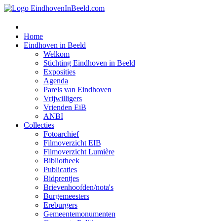
Home
Eindhoven in Beeld
Welkom
Stichting Eindhoven in Beeld
Exposities
Agenda
Parels van Eindhoven
Vrijwilligers
Vrienden EiB
ANBI
Collecties
Fotoarchief
Filmoverzicht EIB
Filmoverzicht Lumière
Bibliotheek
Publicaties
Bidprentjes
Brievenhoofden/nota's
Burgemeesters
Ereburgers
Gemeentemonumenten