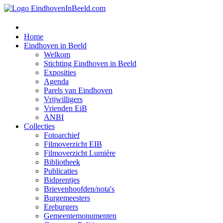
Home
Eindhoven in Beeld
Welkom
Stichting Eindhoven in Beeld
Exposities
Agenda
Parels van Eindhoven
Vrijwilligers
Vrienden EiB
ANBI
Collecties
Fotoarchief
Filmoverzicht EIB
Filmoverzicht Lumière
Bibliotheek
Publicaties
Bidprentjes
Brievenhoofden/nota's
Burgemeesters
Ereburgers
Gemeentemonumenten