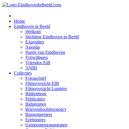
Home
Eindhoven in Beeld
Welkom
Stichting Eindhoven in Beeld
Exposities
Agenda
Parels van Eindhoven
Vrijwilligers
Vrienden EiB
ANBI
Collecties
Fotoarchief
Filmoverzicht EIB
Filmoverzicht Lumière
Bibliotheek
Publicaties
Bidprentjes
Brievenhoofden/nota's
Burgemeesters
Ereburgers
Gemeentemonumenten