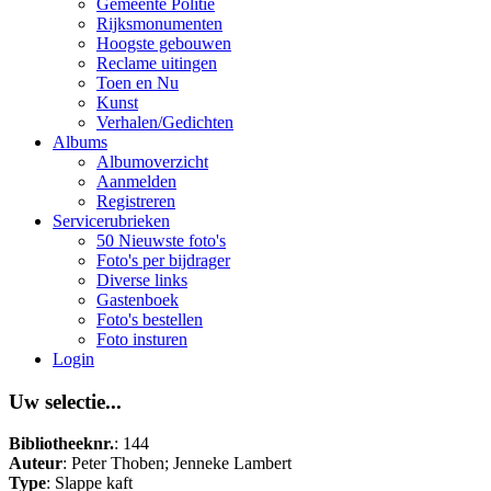
Gemeente Politie
Rijksmonumenten
Hoogste gebouwen
Reclame uitingen
Toen en Nu
Kunst
Verhalen/Gedichten
Albums
Albumoverzicht
Aanmelden
Registreren
Servicerubrieken
50 Nieuwste foto's
Foto's per bijdrager
Diverse links
Gastenboek
Foto's bestellen
Foto insturen
Login
Uw selectie...
Bibliotheeknr.
: 144
Auteur
: Peter Thoben; Jenneke Lambert
Type
: Slappe kaft