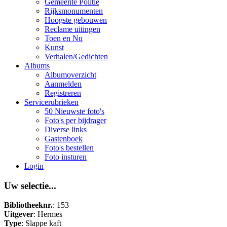
Gemeente Politie
Rijksmonumenten
Hoogste gebouwen
Reclame uitingen
Toen en Nu
Kunst
Verhalen/Gedichten
Albums
Albumoverzicht
Aanmelden
Registreren
Servicerubrieken
50 Nieuwste foto's
Foto's per bijdrager
Diverse links
Gastenboek
Foto's bestellen
Foto insturen
Login
Uw selectie...
Bibliotheeknr.
: 153
Uitgever
: Hermes
Type
: Slappe kaft