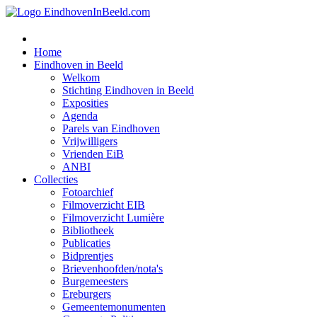
Home
Eindhoven in Beeld
Welkom
Stichting Eindhoven in Beeld
Exposities
Agenda
Parels van Eindhoven
Vrijwilligers
Vrienden EiB
ANBI
Collecties
Fotoarchief
Filmoverzicht EIB
Filmoverzicht Lumière
Bibliotheek
Publicaties
Bidprentjes
Brievenhoofden/nota's
Burgemeesters
Ereburgers
Gemeentemonumenten