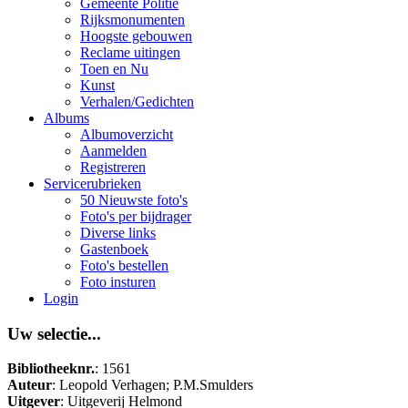
Gemeente Politie
Rijksmonumenten
Hoogste gebouwen
Reclame uitingen
Toen en Nu
Kunst
Verhalen/Gedichten
Albums
Albumoverzicht
Aanmelden
Registreren
Servicerubrieken
50 Nieuwste foto's
Foto's per bijdrager
Diverse links
Gastenboek
Foto's bestellen
Foto insturen
Login
Uw selectie...
Bibliotheeknr.
: 1561
Auteur
: Leopold Verhagen; P.M.Smulders
Uitgever
: Uitgeverij Helmond