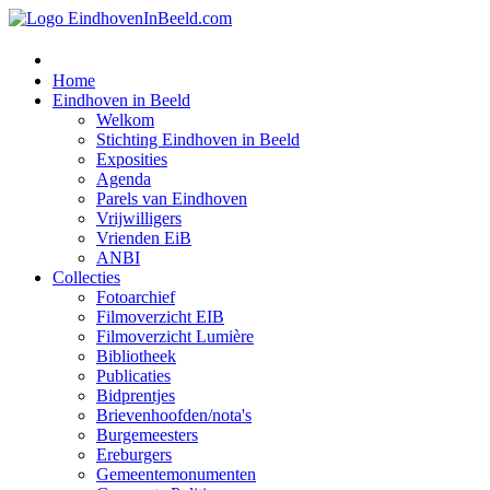
Home
Eindhoven in Beeld
Welkom
Stichting Eindhoven in Beeld
Exposities
Agenda
Parels van Eindhoven
Vrijwilligers
Vrienden EiB
ANBI
Collecties
Fotoarchief
Filmoverzicht EIB
Filmoverzicht Lumière
Bibliotheek
Publicaties
Bidprentjes
Brievenhoofden/nota's
Burgemeesters
Ereburgers
Gemeentemonumenten