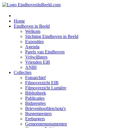
Home
Eindhoven in Beeld
Welkom
Stichting Eindhoven in Beeld
Exposities
Agenda
Parels van Eindhoven
Vrijwilligers
Vrienden EiB
ANBI
Collecties
Fotoarchief
Filmoverzicht EIB
Filmoverzicht Lumière
Bibliotheek
Publicaties
Bidprentjes
Brievenhoofden/nota's
Burgemeesters
Ereburgers
Gemeentemonumenten