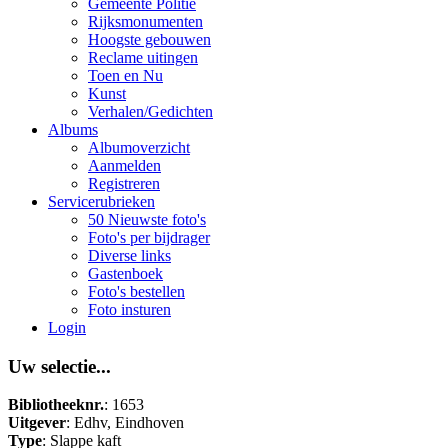
Gemeente Politie
Rijksmonumenten
Hoogste gebouwen
Reclame uitingen
Toen en Nu
Kunst
Verhalen/Gedichten
Albums
Albumoverzicht
Aanmelden
Registreren
Servicerubrieken
50 Nieuwste foto's
Foto's per bijdrager
Diverse links
Gastenboek
Foto's bestellen
Foto insturen
Login
Uw selectie...
Bibliotheeknr.
: 1653
Uitgever
: Edhv, Eindhoven
Type
: Slappe kaft