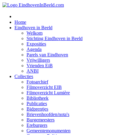
Home
Eindhoven in Beeld
Welkom
Stichting Eindhoven in Beeld
Exposities
Agenda
Parels van Eindhoven
Vrijwilligers
Vrienden EiB
ANBI
Collecties
Fotoarchief
Filmoverzicht EIB
Filmoverzicht Lumière
Bibliotheek
Publicaties
Bidprentjes
Brievenhoofden/nota's
Burgemeesters
Ereburgers
Gemeentemonumenten