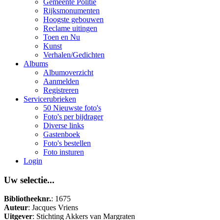
Gemeente Politie
Rijksmonumenten
Hoogste gebouwen
Reclame uitingen
Toen en Nu
Kunst
Verhalen/Gedichten
Albums
Albumoverzicht
Aanmelden
Registreren
Servicerubrieken
50 Nieuwste foto's
Foto's per bijdrager
Diverse links
Gastenboek
Foto's bestellen
Foto insturen
Login
Uw selectie...
Bibliotheeknr.
: 1675
Auteur
: Jacques Vriens
Uitgever
: Stichting Akkers van Margraten