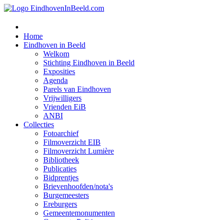
Home
Eindhoven in Beeld
Welkom
Stichting Eindhoven in Beeld
Exposities
Agenda
Parels van Eindhoven
Vrijwilligers
Vrienden EiB
ANBI
Collecties
Fotoarchief
Filmoverzicht EIB
Filmoverzicht Lumière
Bibliotheek
Publicaties
Bidprentjes
Brievenhoofden/nota's
Burgemeesters
Ereburgers
Gemeentemonumenten