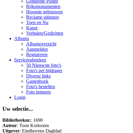
Gemeente Politie
Rijksmonumenten
Hoogste gebouwen
Reclame uitingen
Toen en Nu
Kunst
Verhalen/Gedichten
Albums
Albumoverzicht
Aanmelden
Registreren
Servicerubrieken
50 Nieuwste foto's
Foto's per bijdrager
Diverse links
Gastenboek
Foto's bestellen
Foto insturen
Login
Uw selectie...
Bibliotheeknr.
: 1690
Auteur
: Toon Kortooms
Uitgever
: Eindhovens Dagblad