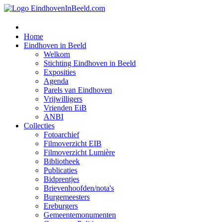
Home
Eindhoven in Beeld
Welkom
Stichting Eindhoven in Beeld
Exposities
Agenda
Parels van Eindhoven
Vrijwilligers
Vrienden EiB
ANBI
Collecties
Fotoarchief
Filmoverzicht EIB
Filmoverzicht Lumière
Bibliotheek
Publicaties
Bidprentjes
Brievenhoofden/nota's
Burgemeesters
Ereburgers
Gemeentemonumenten