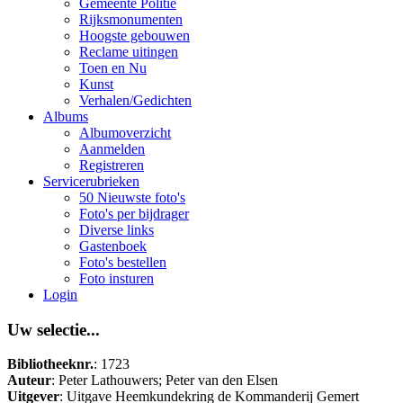
Gemeente Politie
Rijksmonumenten
Hoogste gebouwen
Reclame uitingen
Toen en Nu
Kunst
Verhalen/Gedichten
Albums
Albumoverzicht
Aanmelden
Registreren
Servicerubrieken
50 Nieuwste foto's
Foto's per bijdrager
Diverse links
Gastenboek
Foto's bestellen
Foto insturen
Login
Uw selectie...
Bibliotheeknr.
: 1723
Auteur
: Peter Lathouwers; Peter van den Elsen
Uitgever
: Uitgave Heemkundekring de Kommanderij Gemert