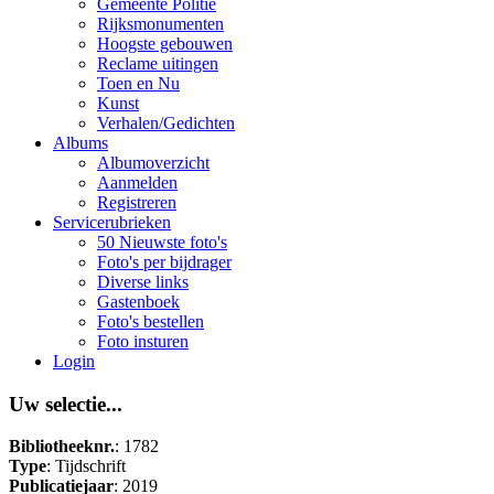
Gemeente Politie
Rijksmonumenten
Hoogste gebouwen
Reclame uitingen
Toen en Nu
Kunst
Verhalen/Gedichten
Albums
Albumoverzicht
Aanmelden
Registreren
Servicerubrieken
50 Nieuwste foto's
Foto's per bijdrager
Diverse links
Gastenboek
Foto's bestellen
Foto insturen
Login
Uw selectie...
Bibliotheeknr.
: 1782
Type
: Tijdschrift
Publicatiejaar
: 2019