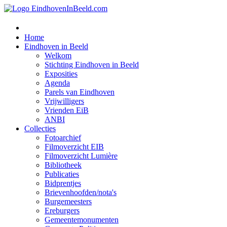
Home
Eindhoven in Beeld
Welkom
Stichting Eindhoven in Beeld
Exposities
Agenda
Parels van Eindhoven
Vrijwilligers
Vrienden EiB
ANBI
Collecties
Fotoarchief
Filmoverzicht EIB
Filmoverzicht Lumière
Bibliotheek
Publicaties
Bidprentjes
Brievenhoofden/nota's
Burgemeesters
Ereburgers
Gemeentemonumenten