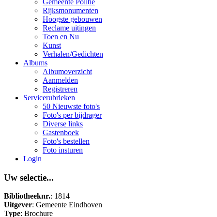
Gemeente Politie
Rijksmonumenten
Hoogste gebouwen
Reclame uitingen
Toen en Nu
Kunst
Verhalen/Gedichten
Albums
Albumoverzicht
Aanmelden
Registreren
Servicerubrieken
50 Nieuwste foto's
Foto's per bijdrager
Diverse links
Gastenboek
Foto's bestellen
Foto insturen
Login
Uw selectie...
Bibliotheeknr.
: 1814
Uitgever
: Gemeente Eindhoven
Type
: Brochure