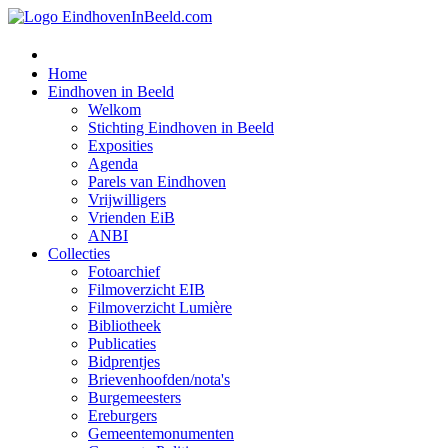
Home
Eindhoven in Beeld
Welkom
Stichting Eindhoven in Beeld
Exposities
Agenda
Parels van Eindhoven
Vrijwilligers
Vrienden EiB
ANBI
Collecties
Fotoarchief
Filmoverzicht EIB
Filmoverzicht Lumière
Bibliotheek
Publicaties
Bidprentjes
Brievenhoofden/nota's
Burgemeesters
Ereburgers
Gemeentemonumenten