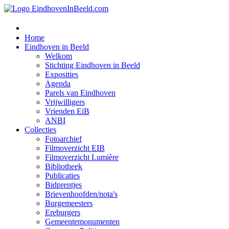
Home
Eindhoven in Beeld
Welkom
Stichting Eindhoven in Beeld
Exposities
Agenda
Parels van Eindhoven
Vrijwilligers
Vrienden EiB
ANBI
Collecties
Fotoarchief
Filmoverzicht EIB
Filmoverzicht Lumière
Bibliotheek
Publicaties
Bidprentjes
Brievenhoofden/nota's
Burgemeesters
Ereburgers
Gemeentemonumenten