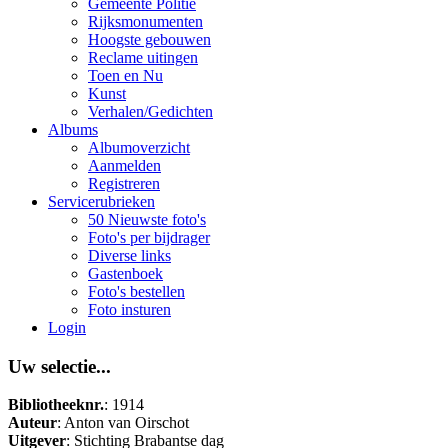
Gemeente Politie
Rijksmonumenten
Hoogste gebouwen
Reclame uitingen
Toen en Nu
Kunst
Verhalen/Gedichten
Albums
Albumoverzicht
Aanmelden
Registreren
Servicerubrieken
50 Nieuwste foto's
Foto's per bijdrager
Diverse links
Gastenboek
Foto's bestellen
Foto insturen
Login
Uw selectie...
Bibliotheeknr.
: 1914
Auteur
: Anton van Oirschot
Uitgever
: Stichting Brabantse dag