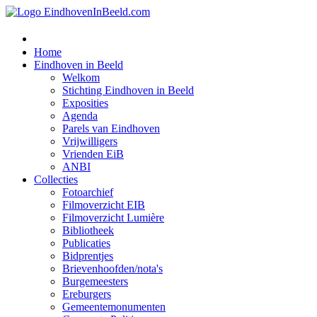
Home
Eindhoven in Beeld
Welkom
Stichting Eindhoven in Beeld
Exposities
Agenda
Parels van Eindhoven
Vrijwilligers
Vrienden EiB
ANBI
Collecties
Fotoarchief
Filmoverzicht EIB
Filmoverzicht Lumière
Bibliotheek
Publicaties
Bidprentjes
Brievenhoofden/nota's
Burgemeesters
Ereburgers
Gemeentemonumenten