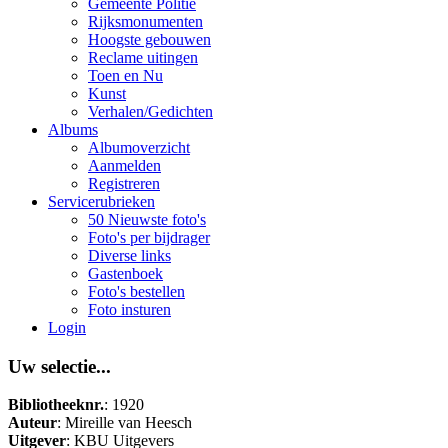
Gemeente Politie
Rijksmonumenten
Hoogste gebouwen
Reclame uitingen
Toen en Nu
Kunst
Verhalen/Gedichten
Albums
Albumoverzicht
Aanmelden
Registreren
Servicerubrieken
50 Nieuwste foto's
Foto's per bijdrager
Diverse links
Gastenboek
Foto's bestellen
Foto insturen
Login
Uw selectie...
Bibliotheeknr.
: 1920
Auteur
: Mireille van Heesch
Uitgever
: KBU Uitgevers