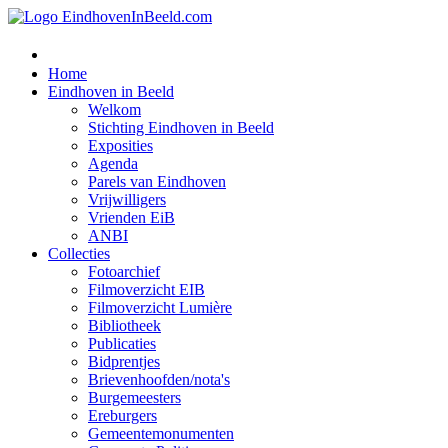
Home
Eindhoven in Beeld
Welkom
Stichting Eindhoven in Beeld
Exposities
Agenda
Parels van Eindhoven
Vrijwilligers
Vrienden EiB
ANBI
Collecties
Fotoarchief
Filmoverzicht EIB
Filmoverzicht Lumière
Bibliotheek
Publicaties
Bidprentjes
Brievenhoofden/nota's
Burgemeesters
Ereburgers
Gemeentemonumenten