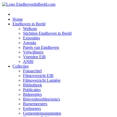
Home
Eindhoven in Beeld
Welkom
Stichting Eindhoven in Beeld
Exposities
Agenda
Parels van Eindhoven
Vrijwilligers
Vrienden EiB
ANBI
Collecties
Fotoarchief
Filmoverzicht EIB
Filmoverzicht Lumière
Bibliotheek
Publicaties
Bidprentjes
Brievenhoofden/nota's
Burgemeesters
Ereburgers
Gemeentemonumenten