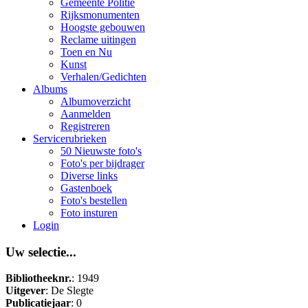
Gemeente Politie
Rijksmonumenten
Hoogste gebouwen
Reclame uitingen
Toen en Nu
Kunst
Verhalen/Gedichten
Albums
Albumoverzicht
Aanmelden
Registreren
Servicerubrieken
50 Nieuwste foto's
Foto's per bijdrager
Diverse links
Gastenboek
Foto's bestellen
Foto insturen
Login
Uw selectie...
Bibliotheeknr.
: 1949
Uitgever
: De Slegte
Publicatiejaar
: 0