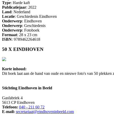
Type
: Harde kaft
Publicatiejaar
: 2022
Land
: Nederland
Locatie
: Geschiedenis Eindhoven
Onderwerp
: Eindhoven
Onderwerp
: Geschiedenis
Onderwerp
: Fotoboek
Formaat
: 28 x 23 cm
ISBN
: 9789462264618
50 X EINDHOVEN
Korte inhoud:
Dit boek laat aan de hand van oude en nieuwe foto's van 50 plekken 
Stichting Eindhoven in Beeld
Gasfabriek 4
5613 CP Eindhoven
Telefoon:
040 - 211 60 72
E-mail:
secretariaat@eindhoveninbeeld.com