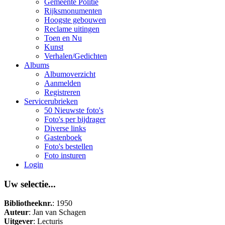
Gemeente Politie
Rijksmonumenten
Hoogste gebouwen
Reclame uitingen
Toen en Nu
Kunst
Verhalen/Gedichten
Albums
Albumoverzicht
Aanmelden
Registreren
Servicerubrieken
50 Nieuwste foto's
Foto's per bijdrager
Diverse links
Gastenboek
Foto's bestellen
Foto insturen
Login
Uw selectie...
Bibliotheeknr.
: 1950
Auteur
: Jan van Schagen
Uitgever
: Lecturis