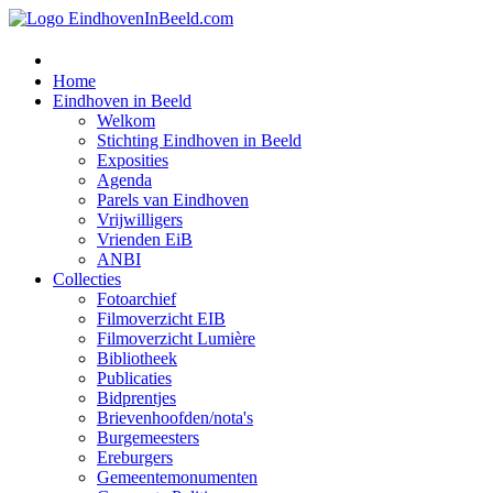
Home
Eindhoven in Beeld
Welkom
Stichting Eindhoven in Beeld
Exposities
Agenda
Parels van Eindhoven
Vrijwilligers
Vrienden EiB
ANBI
Collecties
Fotoarchief
Filmoverzicht EIB
Filmoverzicht Lumière
Bibliotheek
Publicaties
Bidprentjes
Brievenhoofden/nota's
Burgemeesters
Ereburgers
Gemeentemonumenten