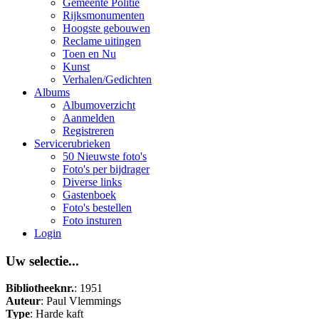
Gemeente Politie
Rijksmonumenten
Hoogste gebouwen
Reclame uitingen
Toen en Nu
Kunst
Verhalen/Gedichten
Albums
Albumoverzicht
Aanmelden
Registreren
Servicerubrieken
50 Nieuwste foto's
Foto's per bijdrager
Diverse links
Gastenboek
Foto's bestellen
Foto insturen
Login
Uw selectie...
Bibliotheeknr.
: 1951
Auteur
: Paul Vlemmings
Type
: Harde kaft