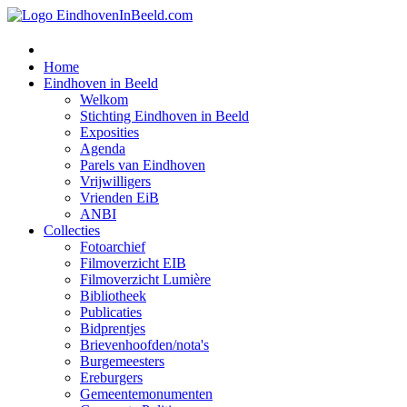
Home
Eindhoven in Beeld
Welkom
Stichting Eindhoven in Beeld
Exposities
Agenda
Parels van Eindhoven
Vrijwilligers
Vrienden EiB
ANBI
Collecties
Fotoarchief
Filmoverzicht EIB
Filmoverzicht Lumière
Bibliotheek
Publicaties
Bidprentjes
Brievenhoofden/nota's
Burgemeesters
Ereburgers
Gemeentemonumenten