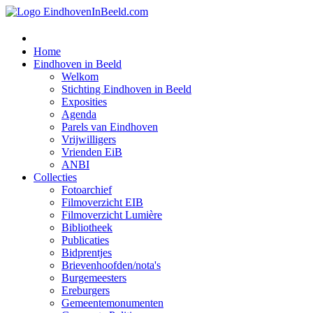
Home
Eindhoven in Beeld
Welkom
Stichting Eindhoven in Beeld
Exposities
Agenda
Parels van Eindhoven
Vrijwilligers
Vrienden EiB
ANBI
Collecties
Fotoarchief
Filmoverzicht EIB
Filmoverzicht Lumière
Bibliotheek
Publicaties
Bidprentjes
Brievenhoofden/nota's
Burgemeesters
Ereburgers
Gemeentemonumenten