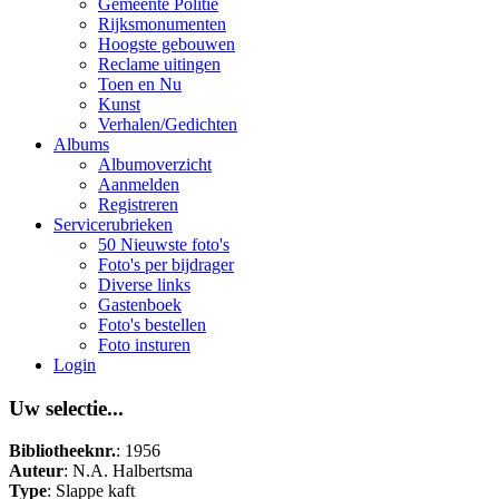
Gemeente Politie
Rijksmonumenten
Hoogste gebouwen
Reclame uitingen
Toen en Nu
Kunst
Verhalen/Gedichten
Albums
Albumoverzicht
Aanmelden
Registreren
Servicerubrieken
50 Nieuwste foto's
Foto's per bijdrager
Diverse links
Gastenboek
Foto's bestellen
Foto insturen
Login
Uw selectie...
Bibliotheeknr.
: 1956
Auteur
: N.A. Halbertsma
Type
: Slappe kaft