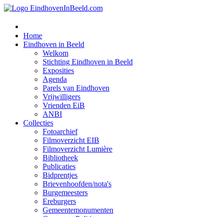
Home
Eindhoven in Beeld
Welkom
Stichting Eindhoven in Beeld
Exposities
Agenda
Parels van Eindhoven
Vrijwilligers
Vrienden EiB
ANBI
Collecties
Fotoarchief
Filmoverzicht EIB
Filmoverzicht Lumière
Bibliotheek
Publicaties
Bidprentjes
Brievenhoofden/nota's
Burgemeesters
Ereburgers
Gemeentemonumenten