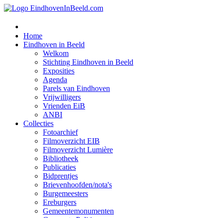
Home
Eindhoven in Beeld
Welkom
Stichting Eindhoven in Beeld
Exposities
Agenda
Parels van Eindhoven
Vrijwilligers
Vrienden EiB
ANBI
Collecties
Fotoarchief
Filmoverzicht EIB
Filmoverzicht Lumière
Bibliotheek
Publicaties
Bidprentjes
Brievenhoofden/nota's
Burgemeesters
Ereburgers
Gemeentemonumenten