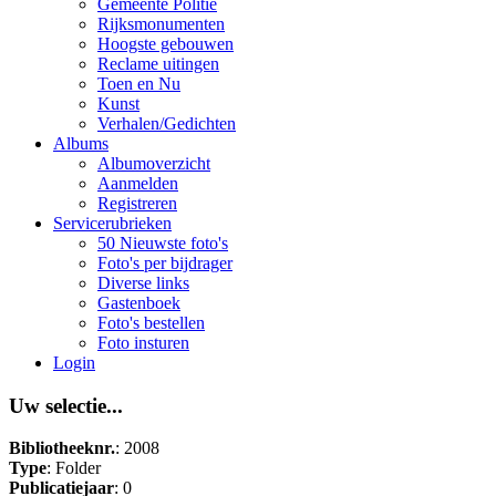
Gemeente Politie
Rijksmonumenten
Hoogste gebouwen
Reclame uitingen
Toen en Nu
Kunst
Verhalen/Gedichten
Albums
Albumoverzicht
Aanmelden
Registreren
Servicerubrieken
50 Nieuwste foto's
Foto's per bijdrager
Diverse links
Gastenboek
Foto's bestellen
Foto insturen
Login
Uw selectie...
Bibliotheeknr.
: 2008
Type
: Folder
Publicatiejaar
: 0