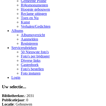
Gemeente Politie
Rijksmonumenten
Hoogste gebouwen
Reclame uitingen
Toen en Nu
Kunst
Verhalen/Gedichten
Albums
Albumoverzicht
Aanmelden
Registreren
Servicerubrieken
50 Nieuwste foto's
Foto's per bijdrager
Diverse links
Gastenboek
Foto's bestellen
Foto insturen
Login
Uw selectie...
Bibliotheeknr.
: 2031
Publicatiejaar
: 0
Locatie
: Gebouwen