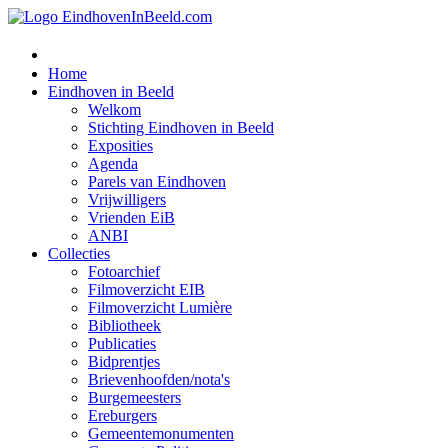
Home
Eindhoven in Beeld
Welkom
Stichting Eindhoven in Beeld
Exposities
Agenda
Parels van Eindhoven
Vrijwilligers
Vrienden EiB
ANBI
Collecties
Fotoarchief
Filmoverzicht EIB
Filmoverzicht Lumière
Bibliotheek
Publicaties
Bidprentjes
Brievenhoofden/nota's
Burgemeesters
Ereburgers
Gemeentemonumenten