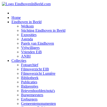
Home
Eindhoven in Beeld
Welkom
Stichting Eindhoven in Beeld
Exposities
Agenda
Parels van Eindhoven
Vrijwilligers
Vrienden EiB
ANBI
Collecties
Fotoarchief
Filmoverzicht EIB
Filmoverzicht Lumière
Bibliotheek
Publicaties
Bidprentjes
Brievenhoofden/nota's
Burgemeesters
Ereburgers
Gemeentemonumenten