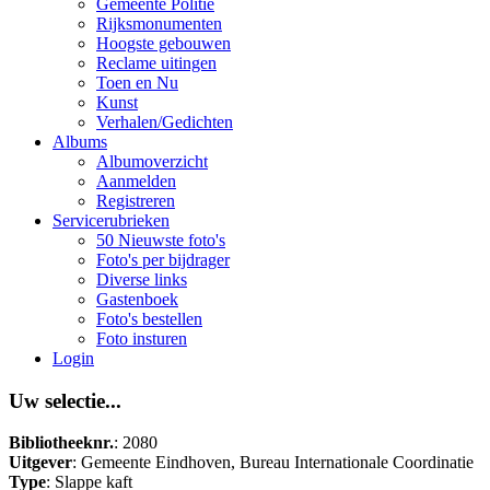
Gemeente Politie
Rijksmonumenten
Hoogste gebouwen
Reclame uitingen
Toen en Nu
Kunst
Verhalen/Gedichten
Albums
Albumoverzicht
Aanmelden
Registreren
Servicerubrieken
50 Nieuwste foto's
Foto's per bijdrager
Diverse links
Gastenboek
Foto's bestellen
Foto insturen
Login
Uw selectie...
Bibliotheeknr.
: 2080
Uitgever
: Gemeente Eindhoven, Bureau Internationale Coordinatie
Type
: Slappe kaft