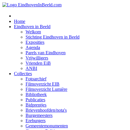
Home
Eindhoven in Beeld
Welkom
Stichting Eindhoven in Beeld
Exposities
Agenda
Parels van Eindhoven
Vrijwilligers
Vrienden EiB
ANBI
Collecties
Fotoarchief
Filmoverzicht EIB
Filmoverzicht Lumière
Bibliotheek
Publicaties
Bidprentjes
Brievenhoofden/nota's
Burgemeesters
Ereburgers
Gemeentemonumenten