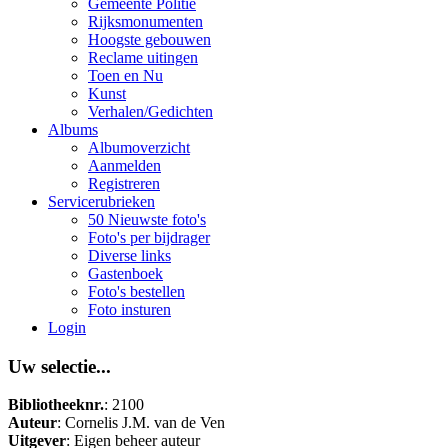
Gemeente Politie
Rijksmonumenten
Hoogste gebouwen
Reclame uitingen
Toen en Nu
Kunst
Verhalen/Gedichten
Albums
Albumoverzicht
Aanmelden
Registreren
Servicerubrieken
50 Nieuwste foto's
Foto's per bijdrager
Diverse links
Gastenboek
Foto's bestellen
Foto insturen
Login
Uw selectie...
Bibliotheeknr.
: 2100
Auteur
: Cornelis J.M. van de Ven
Uitgever
: Eigen beheer auteur