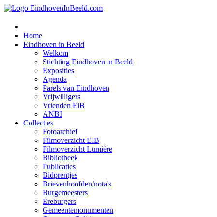
Home
Eindhoven in Beeld
Welkom
Stichting Eindhoven in Beeld
Exposities
Agenda
Parels van Eindhoven
Vrijwilligers
Vrienden EiB
ANBI
Collecties
Fotoarchief
Filmoverzicht EIB
Filmoverzicht Lumière
Bibliotheek
Publicaties
Bidprentjes
Brievenhoofden/nota's
Burgemeesters
Ereburgers
Gemeentemonumenten