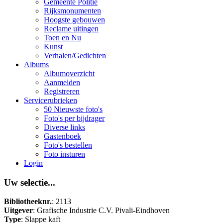
Gemeente Politie
Rijksmonumenten
Hoogste gebouwen
Reclame uitingen
Toen en Nu
Kunst
Verhalen/Gedichten
Albums
Albumoverzicht
Aanmelden
Registreren
Servicerubrieken
50 Nieuwste foto's
Foto's per bijdrager
Diverse links
Gastenboek
Foto's bestellen
Foto insturen
Login
Uw selectie...
Bibliotheeknr.
: 2113
Uitgever
: Grafische Industrie C.V. Pivali-Eindhoven
Type
: Slappe kaft