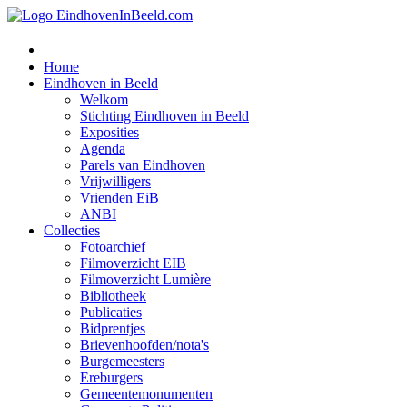
Home
Eindhoven in Beeld
Welkom
Stichting Eindhoven in Beeld
Exposities
Agenda
Parels van Eindhoven
Vrijwilligers
Vrienden EiB
ANBI
Collecties
Fotoarchief
Filmoverzicht EIB
Filmoverzicht Lumière
Bibliotheek
Publicaties
Bidprentjes
Brievenhoofden/nota's
Burgemeesters
Ereburgers
Gemeentemonumenten