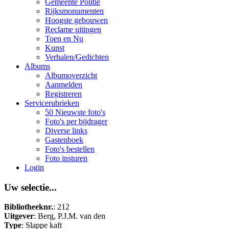
Gemeente Politie
Rijksmonumenten
Hoogste gebouwen
Reclame uitingen
Toen en Nu
Kunst
Verhalen/Gedichten
Albums
Albumoverzicht
Aanmelden
Registreren
Servicerubrieken
50 Nieuwste foto's
Foto's per bijdrager
Diverse links
Gastenboek
Foto's bestellen
Foto insturen
Login
Uw selectie...
Bibliotheeknr.
: 212
Uitgever
: Berg, P.J.M. van den
Type
: Slappe kaft