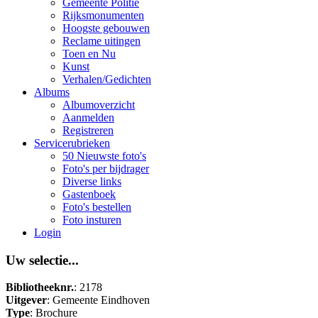
Gemeente Politie
Rijksmonumenten
Hoogste gebouwen
Reclame uitingen
Toen en Nu
Kunst
Verhalen/Gedichten
Albums
Albumoverzicht
Aanmelden
Registreren
Servicerubrieken
50 Nieuwste foto's
Foto's per bijdrager
Diverse links
Gastenboek
Foto's bestellen
Foto insturen
Login
Uw selectie...
Bibliotheeknr.
: 2178
Uitgever
: Gemeente Eindhoven
Type
: Brochure