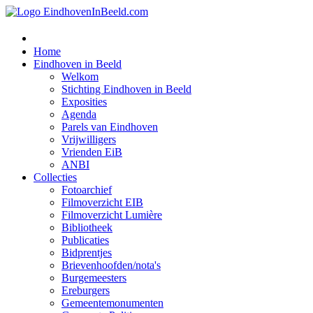
Home
Eindhoven in Beeld
Welkom
Stichting Eindhoven in Beeld
Exposities
Agenda
Parels van Eindhoven
Vrijwilligers
Vrienden EiB
ANBI
Collecties
Fotoarchief
Filmoverzicht EIB
Filmoverzicht Lumière
Bibliotheek
Publicaties
Bidprentjes
Brievenhoofden/nota's
Burgemeesters
Ereburgers
Gemeentemonumenten