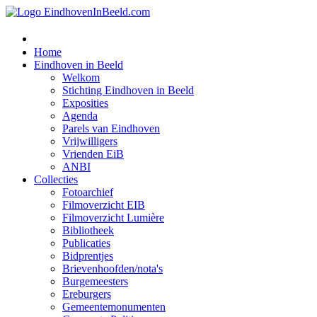
Home
Eindhoven in Beeld
Welkom
Stichting Eindhoven in Beeld
Exposities
Agenda
Parels van Eindhoven
Vrijwilligers
Vrienden EiB
ANBI
Collecties
Fotoarchief
Filmoverzicht EIB
Filmoverzicht Lumière
Bibliotheek
Publicaties
Bidprentjes
Brievenhoofden/nota's
Burgemeesters
Ereburgers
Gemeentemonumenten