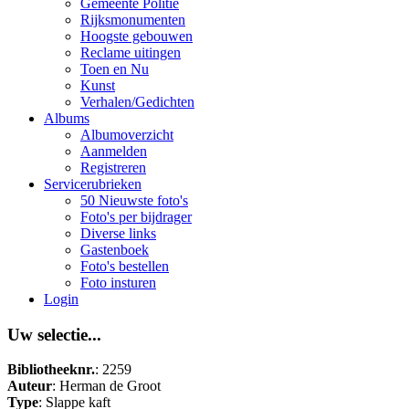
Gemeente Politie
Rijksmonumenten
Hoogste gebouwen
Reclame uitingen
Toen en Nu
Kunst
Verhalen/Gedichten
Albums
Albumoverzicht
Aanmelden
Registreren
Servicerubrieken
50 Nieuwste foto's
Foto's per bijdrager
Diverse links
Gastenboek
Foto's bestellen
Foto insturen
Login
Uw selectie...
Bibliotheeknr.
: 2259
Auteur
: Herman de Groot
Type
: Slappe kaft