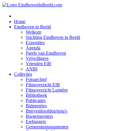
Home
Eindhoven in Beeld
Welkom
Stichting Eindhoven in Beeld
Exposities
Agenda
Parels van Eindhoven
Vrijwilligers
Vrienden EiB
ANBI
Collecties
Fotoarchief
Filmoverzicht EIB
Filmoverzicht Lumière
Bibliotheek
Publicaties
Bidprentjes
Brievenhoofden/nota's
Burgemeesters
Ereburgers
Gemeentemonumenten