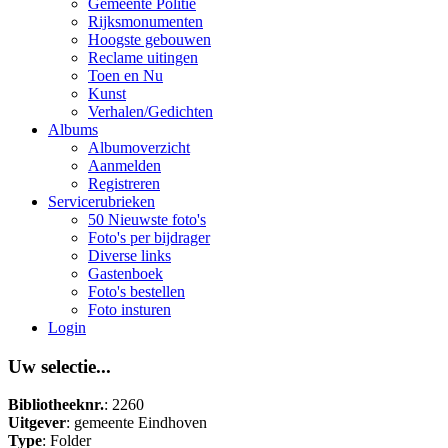
Gemeente Politie
Rijksmonumenten
Hoogste gebouwen
Reclame uitingen
Toen en Nu
Kunst
Verhalen/Gedichten
Albums
Albumoverzicht
Aanmelden
Registreren
Servicerubrieken
50 Nieuwste foto's
Foto's per bijdrager
Diverse links
Gastenboek
Foto's bestellen
Foto insturen
Login
Uw selectie...
Bibliotheeknr.
: 2260
Uitgever
: gemeente Eindhoven
Type
: Folder