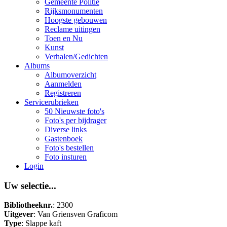
Gemeente Politie
Rijksmonumenten
Hoogste gebouwen
Reclame uitingen
Toen en Nu
Kunst
Verhalen/Gedichten
Albums
Albumoverzicht
Aanmelden
Registreren
Servicerubrieken
50 Nieuwste foto's
Foto's per bijdrager
Diverse links
Gastenboek
Foto's bestellen
Foto insturen
Login
Uw selectie...
Bibliotheeknr.
: 2300
Uitgever
: Van Griensven Graficom
Type
: Slappe kaft