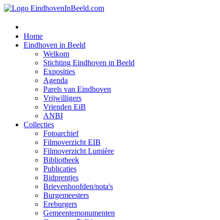
Home
Eindhoven in Beeld
Welkom
Stichting Eindhoven in Beeld
Exposities
Agenda
Parels van Eindhoven
Vrijwilligers
Vrienden EiB
ANBI
Collecties
Fotoarchief
Filmoverzicht EIB
Filmoverzicht Lumière
Bibliotheek
Publicaties
Bidprentjes
Brievenhoofden/nota's
Burgemeesters
Ereburgers
Gemeentemonumenten