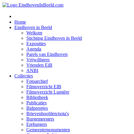
Home
Eindhoven in Beeld
Welkom
Stichting Eindhoven in Beeld
Exposities
Agenda
Parels van Eindhoven
Vrijwilligers
Vrienden EiB
ANBI
Collecties
Fotoarchief
Filmoverzicht EIB
Filmoverzicht Lumière
Bibliotheek
Publicaties
Bidprentjes
Brievenhoofden/nota's
Burgemeesters
Ereburgers
Gemeentemonumenten