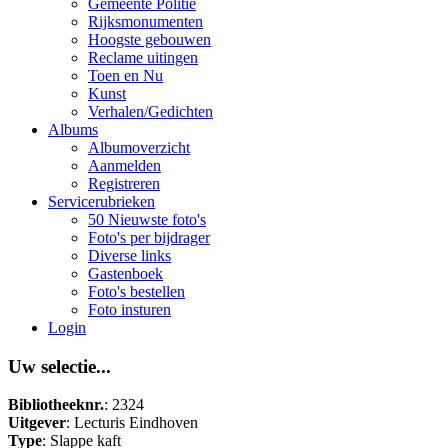
Gemeente Politie
Rijksmonumenten
Hoogste gebouwen
Reclame uitingen
Toen en Nu
Kunst
Verhalen/Gedichten
Albums
Albumoverzicht
Aanmelden
Registreren
Servicerubrieken
50 Nieuwste foto's
Foto's per bijdrager
Diverse links
Gastenboek
Foto's bestellen
Foto insturen
Login
Uw selectie...
Bibliotheeknr.
: 2324
Uitgever
: Lecturis Eindhoven
Type
: Slappe kaft