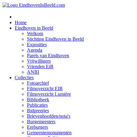
Home
Eindhoven in Beeld
Welkom
Stichting Eindhoven in Beeld
Exposities
Agenda
Parels van Eindhoven
Vrijwilligers
Vrienden EiB
ANBI
Collecties
Fotoarchief
Filmoverzicht EIB
Filmoverzicht Lumière
Bibliotheek
Publicaties
Bidprentjes
Brievenhoofden/nota's
Burgemeesters
Ereburgers
Gemeentemonumenten