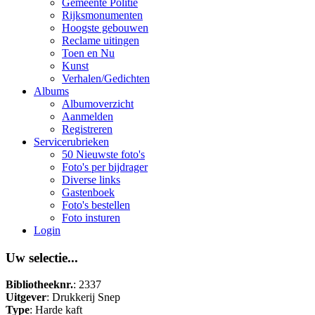
Gemeente Politie
Rijksmonumenten
Hoogste gebouwen
Reclame uitingen
Toen en Nu
Kunst
Verhalen/Gedichten
Albums
Albumoverzicht
Aanmelden
Registreren
Servicerubrieken
50 Nieuwste foto's
Foto's per bijdrager
Diverse links
Gastenboek
Foto's bestellen
Foto insturen
Login
Uw selectie...
Bibliotheeknr.
: 2337
Uitgever
: Drukkerij Snep
Type
: Harde kaft