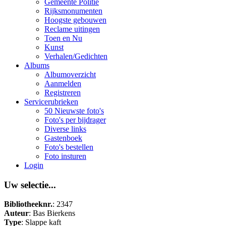
Gemeente Politie
Rijksmonumenten
Hoogste gebouwen
Reclame uitingen
Toen en Nu
Kunst
Verhalen/Gedichten
Albums
Albumoverzicht
Aanmelden
Registreren
Servicerubrieken
50 Nieuwste foto's
Foto's per bijdrager
Diverse links
Gastenboek
Foto's bestellen
Foto insturen
Login
Uw selectie...
Bibliotheeknr.
: 2347
Auteur
: Bas Bierkens
Type
: Slappe kaft