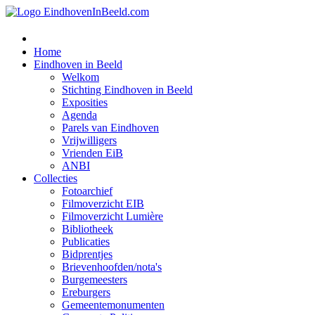
Home
Eindhoven in Beeld
Welkom
Stichting Eindhoven in Beeld
Exposities
Agenda
Parels van Eindhoven
Vrijwilligers
Vrienden EiB
ANBI
Collecties
Fotoarchief
Filmoverzicht EIB
Filmoverzicht Lumière
Bibliotheek
Publicaties
Bidprentjes
Brievenhoofden/nota's
Burgemeesters
Ereburgers
Gemeentemonumenten