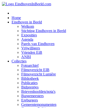
Home
Eindhoven in Beeld
Welkom
Stichting Eindhoven in Beeld
Exposities
Agenda
Parels van Eindhoven
Vrijwilligers
Vrienden EiB
ANBI
Collecties
Fotoarchief
Filmoverzicht EIB
Filmoverzicht Lumière
Bibliotheek
Publicaties
Bidprentjes
Brievenhoofden/nota's
Burgemeesters
Ereburgers
Gemeentemonumenten