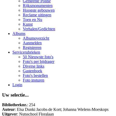
Gemeente Politie
Rijksmonumenten
Hoogste gebouwen
Reclame uitingen
Toen en Nu
Kunst
Verhalen/Gedichten
Albums
Albumoverzicht
Aanmelden
Registreren
Servicerubrieken
50 Nieuwste foto's
Foto's per bijdrager
Diverse links
Gastenboek
Foto's bestellen
Foto insturen
Login
Uw selectie...
Bibliotheeknr.
: 254
Auteur
: Elsa Dunki Jacobs-de Kort; Johanna Wielens-Moeskops
Uitgever
: Nutsschool Floralaan