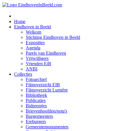
Home
Eindhoven in Beeld
Welkom
Stichting Eindhoven in Beeld
Exposities
Agenda
Parels van Eindhoven
Vrijwilligers
Vrienden EiB
ANBI
Collecties
Fotoarchief
Filmoverzicht EIB
Filmoverzicht Lumière
Bibliotheek
Publicaties
Bidprentjes
Brievenhoofden/nota's
Burgemeesters
Ereburgers
Gemeentemonumenten