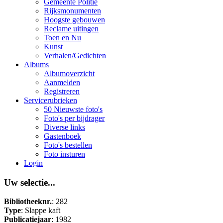
Gemeente Politie
Rijksmonumenten
Hoogste gebouwen
Reclame uitingen
Toen en Nu
Kunst
Verhalen/Gedichten
Albums
Albumoverzicht
Aanmelden
Registreren
Servicerubrieken
50 Nieuwste foto's
Foto's per bijdrager
Diverse links
Gastenboek
Foto's bestellen
Foto insturen
Login
Uw selectie...
Bibliotheeknr.
: 282
Type
: Slappe kaft
Publicatiejaar
: 1982