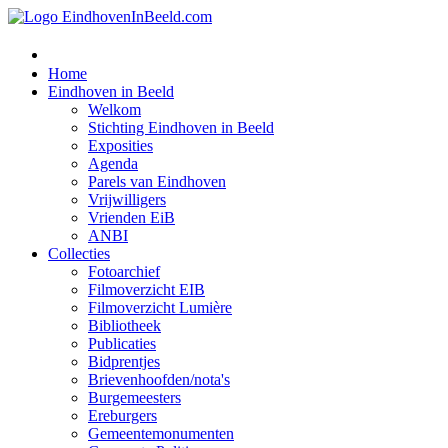
Home
Eindhoven in Beeld
Welkom
Stichting Eindhoven in Beeld
Exposities
Agenda
Parels van Eindhoven
Vrijwilligers
Vrienden EiB
ANBI
Collecties
Fotoarchief
Filmoverzicht EIB
Filmoverzicht Lumière
Bibliotheek
Publicaties
Bidprentjes
Brievenhoofden/nota's
Burgemeesters
Ereburgers
Gemeentemonumenten