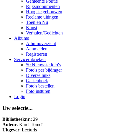
Gemeente Politie
Rijksmonumenten
Hoogste gebouwen
Reclame uitingen
Toen en Nu
Kunst
Verhalen/Gedichten
Albums
Albumoverzicht
Aanmelden
Registreren
Servicerubrieken
50 Nieuwste foto's
Foto's per bijdrager
Diverse links
Gastenboek
Foto's bestellen
Foto insturen
Login
Uw selectie...
Bibliotheeknr.
: 29
Auteur
: Karel Tomeï
Uitgever
: Lecturis