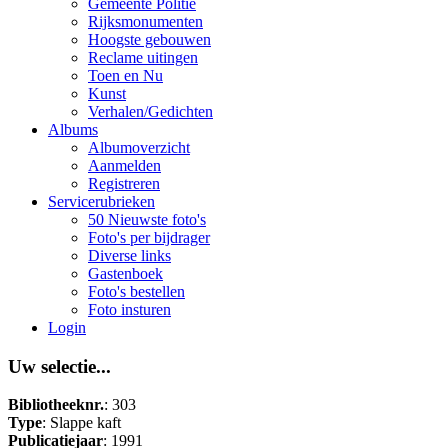
Gemeente Politie
Rijksmonumenten
Hoogste gebouwen
Reclame uitingen
Toen en Nu
Kunst
Verhalen/Gedichten
Albums
Albumoverzicht
Aanmelden
Registreren
Servicerubrieken
50 Nieuwste foto's
Foto's per bijdrager
Diverse links
Gastenboek
Foto's bestellen
Foto insturen
Login
Uw selectie...
Bibliotheeknr.
: 303
Type
: Slappe kaft
Publicatiejaar
: 1991