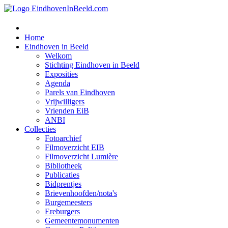
Home
Eindhoven in Beeld
Welkom
Stichting Eindhoven in Beeld
Exposities
Agenda
Parels van Eindhoven
Vrijwilligers
Vrienden EiB
ANBI
Collecties
Fotoarchief
Filmoverzicht EIB
Filmoverzicht Lumière
Bibliotheek
Publicaties
Bidprentjes
Brievenhoofden/nota's
Burgemeesters
Ereburgers
Gemeentemonumenten