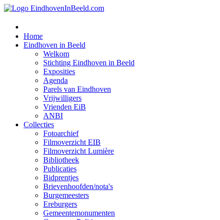
Home
Eindhoven in Beeld
Welkom
Stichting Eindhoven in Beeld
Exposities
Agenda
Parels van Eindhoven
Vrijwilligers
Vrienden EiB
ANBI
Collecties
Fotoarchief
Filmoverzicht EIB
Filmoverzicht Lumière
Bibliotheek
Publicaties
Bidprentjes
Brievenhoofden/nota's
Burgemeesters
Ereburgers
Gemeentemonumenten