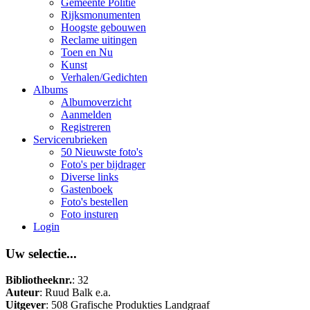
Gemeente Politie
Rijksmonumenten
Hoogste gebouwen
Reclame uitingen
Toen en Nu
Kunst
Verhalen/Gedichten
Albums
Albumoverzicht
Aanmelden
Registreren
Servicerubrieken
50 Nieuwste foto's
Foto's per bijdrager
Diverse links
Gastenboek
Foto's bestellen
Foto insturen
Login
Uw selectie...
Bibliotheeknr.
: 32
Auteur
: Ruud Balk e.a.
Uitgever
: 508 Grafische Produkties Landgraaf