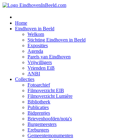
Home
Eindhoven in Beeld
Welkom
Stichting Eindhoven in Beeld
Exposities
Agenda
Parels van Eindhoven
Vrijwilligers
Vrienden EiB
ANBI
Collecties
Fotoarchief
Filmoverzicht EIB
Filmoverzicht Lumière
Bibliotheek
Publicaties
Bidprentjes
Brievenhoofden/nota's
Burgemeesters
Ereburgers
Gemeentemonumenten