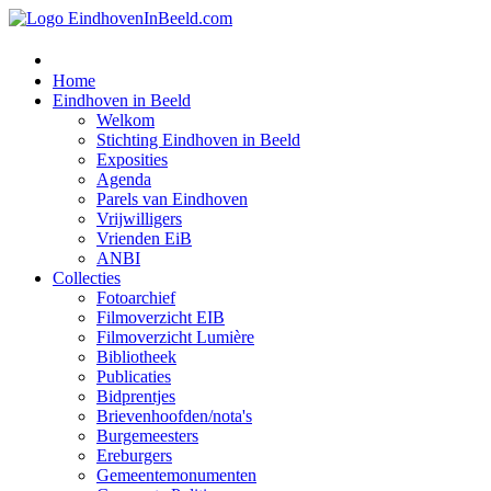
Home
Eindhoven in Beeld
Welkom
Stichting Eindhoven in Beeld
Exposities
Agenda
Parels van Eindhoven
Vrijwilligers
Vrienden EiB
ANBI
Collecties
Fotoarchief
Filmoverzicht EIB
Filmoverzicht Lumière
Bibliotheek
Publicaties
Bidprentjes
Brievenhoofden/nota's
Burgemeesters
Ereburgers
Gemeentemonumenten