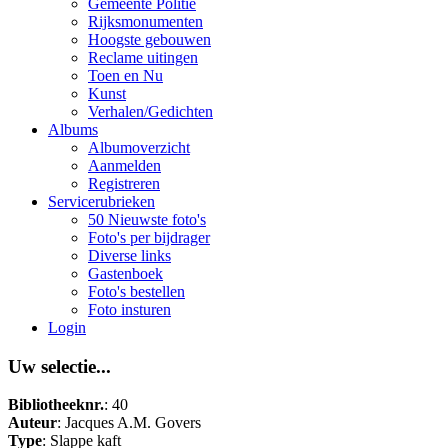
Gemeente Politie
Rijksmonumenten
Hoogste gebouwen
Reclame uitingen
Toen en Nu
Kunst
Verhalen/Gedichten
Albums
Albumoverzicht
Aanmelden
Registreren
Servicerubrieken
50 Nieuwste foto's
Foto's per bijdrager
Diverse links
Gastenboek
Foto's bestellen
Foto insturen
Login
Uw selectie...
Bibliotheeknr.
: 40
Auteur
: Jacques A.M. Govers
Type
: Slappe kaft