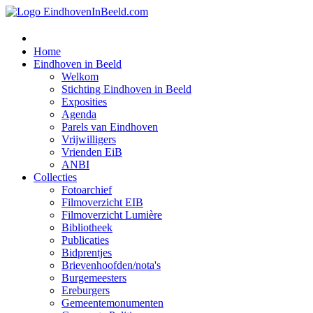
Home
Eindhoven in Beeld
Welkom
Stichting Eindhoven in Beeld
Exposities
Agenda
Parels van Eindhoven
Vrijwilligers
Vrienden EiB
ANBI
Collecties
Fotoarchief
Filmoverzicht EIB
Filmoverzicht Lumière
Bibliotheek
Publicaties
Bidprentjes
Brievenhoofden/nota's
Burgemeesters
Ereburgers
Gemeentemonumenten