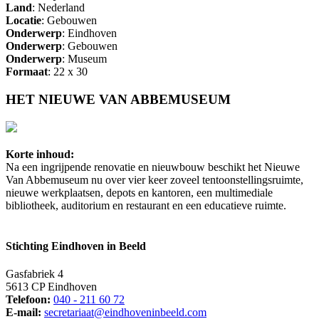
Land
: Nederland
Locatie
: Gebouwen
Onderwerp
: Eindhoven
Onderwerp
: Gebouwen
Onderwerp
: Museum
Formaat
: 22 x 30
HET NIEUWE VAN ABBEMUSEUM
Korte inhoud:
Na een ingrijpende renovatie en nieuwbouw beschikt het Nieuwe
Van Abbemuseum nu over vier keer zoveel tentoonstellingsruimte,
nieuwe werkplaatsen, depots en kantoren, een multimediale
bibliotheek, auditorium en restaurant en een educatieve ruimte.
Stichting Eindhoven in Beeld
Gasfabriek 4
5613 CP Eindhoven
Telefoon:
040 - 211 60 72
E-mail:
secretariaat@eindhoveninbeeld.com