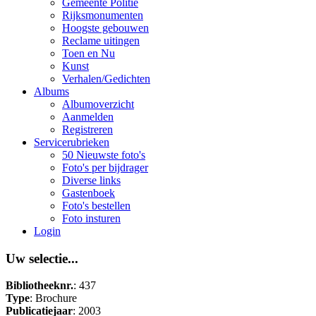
Gemeente Politie
Rijksmonumenten
Hoogste gebouwen
Reclame uitingen
Toen en Nu
Kunst
Verhalen/Gedichten
Albums
Albumoverzicht
Aanmelden
Registreren
Servicerubrieken
50 Nieuwste foto's
Foto's per bijdrager
Diverse links
Gastenboek
Foto's bestellen
Foto insturen
Login
Uw selectie...
Bibliotheeknr.
: 437
Type
: Brochure
Publicatiejaar
: 2003