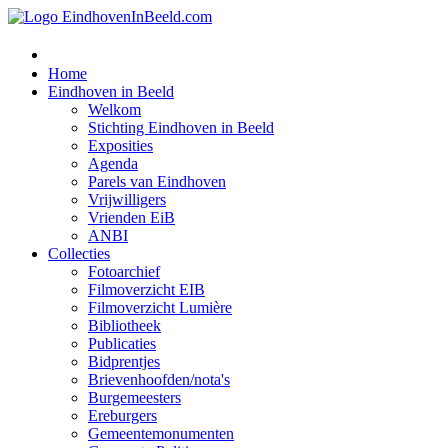
Home
Eindhoven in Beeld
Welkom
Stichting Eindhoven in Beeld
Exposities
Agenda
Parels van Eindhoven
Vrijwilligers
Vrienden EiB
ANBI
Collecties
Fotoarchief
Filmoverzicht EIB
Filmoverzicht Lumière
Bibliotheek
Publicaties
Bidprentjes
Brievenhoofden/nota's
Burgemeesters
Ereburgers
Gemeentemonumenten